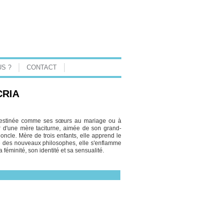
S ?
CONTACT
CRIA
 destinée comme ses sœurs au mariage ou à
r d'une mère taciturne, aimée de son grand-
 oncle. Mère de trois enfants, elle apprend le
ure des nouveaux philosophes, elle s'enflamme
a féminité, son identité et sa sensualité.