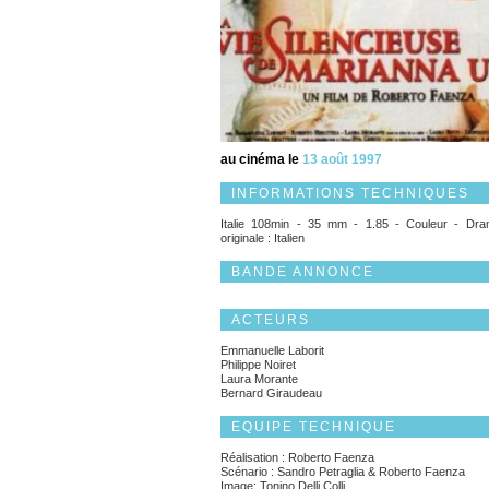
au cinéma le
13 août 1997
INFORMATIONS TECHNIQUES
Italie 108min - 35 mm - 1.85 - Couleur - Dr
originale : Italien
BANDE ANNONCE
ACTEURS
Emmanuelle Laborit
Philippe Noiret
Laura Morante
Bernard Giraudeau
EQUIPE TECHNIQUE
Réalisation : Roberto Faenza
Scénario : Sandro Petraglia & Roberto Faenza
Image: Tonino Delli Colli