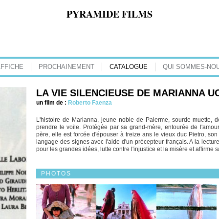
PYRAMIDE FILMS
AFFICHE
PROCHAINEMENT
CATALOGUE
QUI SOMMES-NOU
LA VIE SILENCIEUSE DE MARIANNA U
un film de :
Roberto Faenza
L'histoire de Marianna, jeune noble de Palerme, sourde-muette,
prendre le voile. Protégée par sa grand-mère, entourée de l'amou
père, elle est forcée d'épouser à treize ans le vieux duc Pietro, son
langage des signes avec l'aide d'un précepteur français. A la lect
pour les grandes idées, lutte contre l'injustice et la misère et affirme s
PHOTOS