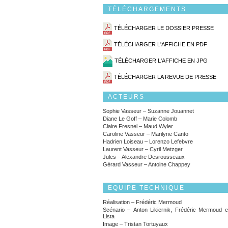
TÉLÉCHARGEMENTS
TÉLÉCHARGER LE DOSSIER PRESSE
TÉLÉCHARGER L'AFFICHE EN PDF
TÉLÉCHARGER L'AFFICHE EN JPG
TÉLÉCHARGER LA REVUE DE PRESSE
ACTEURS
Sophie Vasseur – Suzanne Jouannet
Diane Le Goff – Marie Colomb
Claire Fresnel – Maud Wyler
Caroline Vasseur – Marilyne Canto
Hadrien Loiseau – Lorenzo Lefebvre
Laurent Vasseur – Cyril Metzger
Jules – Alexandre Desrousseaux
Gérard Vasseur – Antoine Chappey
EQUIPE TECHNIQUE
Réalisation – Frédéric Mermoud
Scénario – Anton Likiernik, Frédéric Mermoud e
Lista
Image – Tristan Tortuyaux