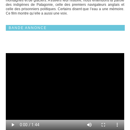
montagnes et de glaciers. A travers leur histoire, nous entendons la parole
des indigènes de Patagonie, celle des premiers navigateurs anglais et
celle des prisonniers politiques. Certains disent que l’eau a une mémoire.
Ce film montre qu’elle a aussi une voix.
BANDE ANNONCE