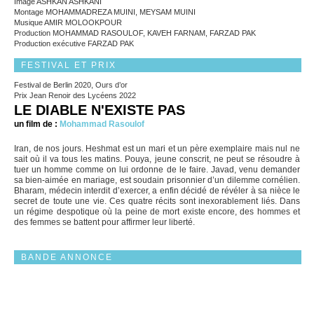
Image ASHKAN ASHKANI
Montage MOHAMMADREZA MUINI, MEYSAM MUINI
Musique AMIR MOLOOKPOUR
Production MOHAMMAD RASOULOF, KAVEH FARNAM, FARZAD PAK
Production exécutive FARZAD PAK
FESTIVAL ET PRIX
Festival de Berlin 2020, Ours d’or
Prix Jean Renoir des Lycéens 2022
LE DIABLE N'EXISTE PAS
un film de :
Mohammad Rasoulof
Iran, de nos jours. Heshmat est un mari et un père exemplaire mais nul ne
sait où il va tous les matins. Pouya, jeune conscrit, ne peut se résoudre à
tuer un homme comme on lui ordonne de le faire. Javad, venu demander
sa bien-aimée en mariage, est soudain prisonnier d’un dilemme cornélien.
Bharam, médecin interdit d’exercer, a enfin décidé de révéler à sa nièce le
secret de toute une vie. Ces quatre récits sont inexorablement liés. Dans
un régime despotique où la peine de mort existe encore, des hommes et
des femmes se battent pour affirmer leur liberté.
BANDE ANNONCE