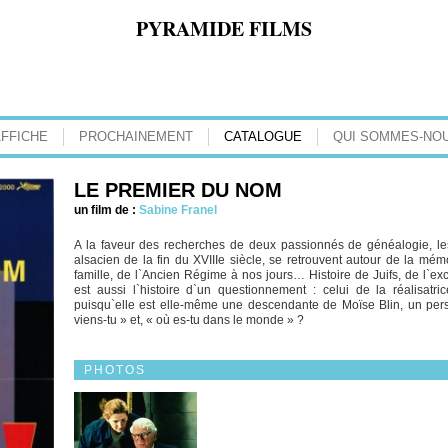
PYRAMIDE FILMS
AFFICHE
PROCHAINEMENT
CATALOGUE
QUI SOMMES-NOU
LE PREMIER DU NOM
un film de :
Sabine Franel
A la faveur des recherches de deux passionnés de généalogie, les
alsacien de la fin du XVIIIe siècle, se retrouvent autour de la mé
famille, de l`Ancien Régime à nos jours… Histoire de Juifs, de l`e
est aussi l`histoire d`un questionnement : celui de la réalisatr
puisqu`elle est elle-même une descendante de Moïse Blin, un perso
viens-tu » et, « où es-tu dans le monde » ?
PHOTOS