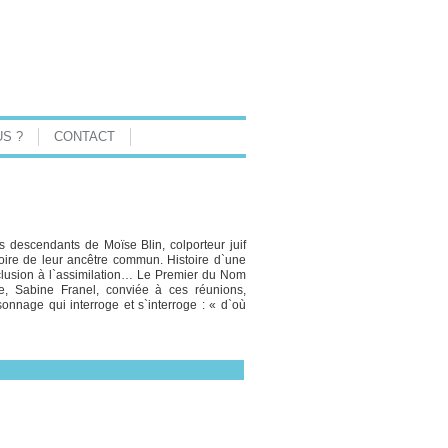
S ?
CONTACT
 descendants de Moïse Blin, colporteur juif
moire de leur ancêtre commun. Histoire d`une
xclusion à l`assimilation… Le Premier du Nom
ice, Sabine Franel, conviée à ces réunions,
nnage qui interroge et s`interroge : « d`où