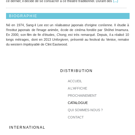
(...)
ce dernier, il décide de se consacrer à ce théâtre traditionnel. Durant des
BIOGRAPHIE
Né en 1974, Sang-il Lee est un réalisateur japonais d'origine coréenne. Il étudie à
l'Institut japonais de l'image animée, école de cinéma fondée par Shōhei Imamura.
En 2000, son film de fin d’études,
Chong
, est très remarqué. Depuis, il a réalisé 10
longs métrages, dont en 2013
Unforgiven
, présenté au festival du Venise, remake
du western
Impitoyable
de Clint Eastwood.
DISTRIBUTION
ACCUEIL
A L'AFFICHE
PROCHAINEMENT
CATALOGUE
QUI SOMMES-NOUS ?
CONTACT
INTERNATIONAL