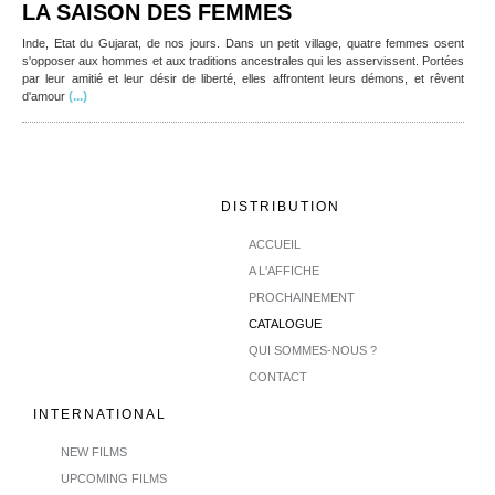
LA SAISON DES FEMMES
Inde, Etat du Gujarat, de nos jours. Dans un petit village, quatre femmes osent
s'opposer aux hommes et aux traditions ancestrales qui les asservissent. Portées
par leur amitié et leur désir de liberté, elles affrontent leurs démons, et rêvent
(...)
d'amour
DISTRIBUTION
ACCUEIL
A L'AFFICHE
PROCHAINEMENT
CATALOGUE
QUI SOMMES-NOUS ?
CONTACT
INTERNATIONAL
NEW FILMS
UPCOMING FILMS