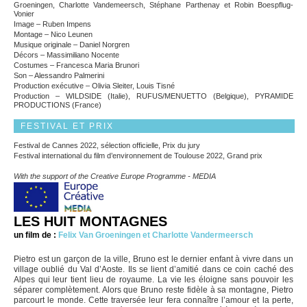
Groeningen, Charlotte Vandemeersch, Stéphane Parthenay et Robin Boespflug-
Vonier
Image – Ruben Impens
Montage – Nico Leunen
Musique originale – Daniel Norgren
Décors – Massimiliano Nocente
Costumes – Francesca Maria Brunori
Son – Alessandro Palmerini
Production exécutive – Olivia Sleiter, Louis Tisné
Production – WILDSIDE (Italie), RUFUS/MENUETTO (Belgique), PYRAMIDE
PRODUCTIONS (France)
FESTIVAL ET PRIX
Festival de Cannes 2022, sélection officielle, Prix du jury
Festival international du film d’environnement de Toulouse 2022, Grand prix
With the support of the Creative Europe Programme - MEDIA
LES HUIT MONTAGNES
un film de :
Felix Van Groeningen et Charlotte Vandermeersch
Pietro est un garçon de la ville, Bruno est le dernier enfant à vivre dans un
village oublié du Val d’Aoste. Ils se lient d’amitié dans ce coin caché des
Alpes qui leur tient lieu de royaume. La vie les éloigne sans pouvoir les
séparer complètement. Alors que Bruno reste fidèle à sa montagne, Pietro
parcourt le monde. Cette traversée leur fera connaître l’amour et la perte,