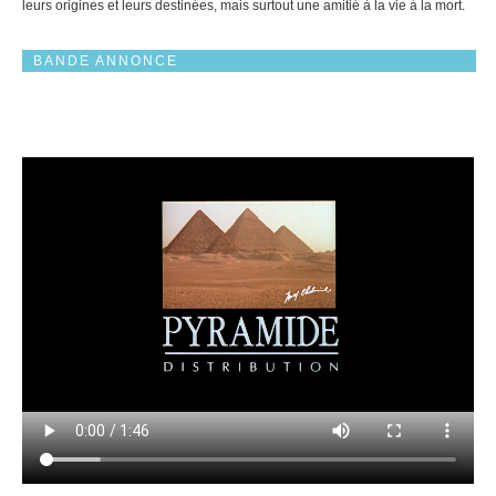
leurs origines et leurs destinées, mais surtout une amitié à la vie à la mort.
BANDE ANNONCE