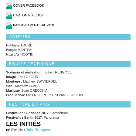
COVER FACEBOOK
CARTON FIXE DCP
BANDEAU VERTICAL WEB
ACTEURS
Nakhane TOURE
Bongile MANTSAI
Niza JAY NCOYINI
EQUIPE TECHNIQUE
Scénario et réalisation :
John TRENGOVE
Image
: Paul OZGUR
Montage :
Matthew SWANEPOEL
Son
: Matthew JAMES
Musique
: Joao ORECCHIA
Production:
Elias RIBEIRO et Cait PANSEGROUW
FESTIVAL ET PRIX
Festival de Sundance 2017
, Compétition
Festival de Berlin 2017
, Panorama
LES INITIÉS
un film de :
John Trengove