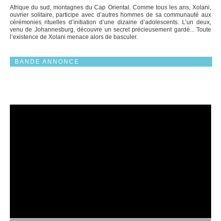
Afrique du sud, montagnes du Cap Oriental. Comme tous les ans, Xolani,
ouvrier solitaire, participe avec d’autres hommes de sa communauté aux
cérémonies rituelles d’initiation d’une dizaine d’adolescents. L’un deux,
venu de Johannesburg, découvre un secret précieusement gardé... Toute
l’existence de Xolani menace alors de basculer.
BANDE ANNONCE