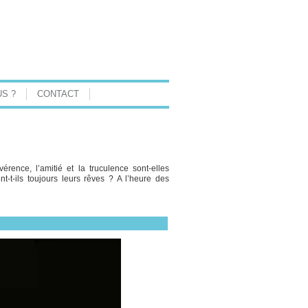
S ?
CONTACT
érence, l’amitié et la truculence sont-elles
t-t-ils toujours leurs rêves ? A l’heure des