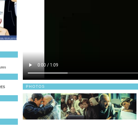
utes
PHOTOS
RES