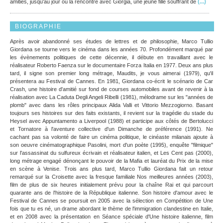
(...)
amitiés, jusqu'au jour où la rencontre avec Giorgia, une jeune fille souffrant de
BIOGRAPHIE
Après avoir abandonné ses études de lettres et de philosophie, Marco Tullio
Giordana se tourne vers le cinéma dans les années 70. Profondément marqué par
les évènements politiques de cette décennie, il débute en travaillant avec le
réalisateur Roberto Faenza sur le documentaire Forza Italia en 1977. Deux ans plus
tard, il signe son premier long métrage, Maudits, je vous aimerai (1979), qu'il
présentera au Festival de Cannes. En 1981, Giordana co-écrit le scénario de Car
Crash, une histoire d'amitié sur fond de courses automobiles avant de revenir à la
réalisation avec La Caduta Degli Angeli Ribelli (1981), mélodrame sur les "années de
plomb" avec dans les rôles principaux Alida Valli et Vittorio Mezzogiorno. Basant
toujours ses histoires sur des faits existants, il revient sur la tragédie du stade du
Heysel avec Appuntamento a Liverpool (1988) et participe aux côtés de Bertolucci
et Tornatore à l'aventure collective d'un Dimanche de préférence (1991). Ne
cachant pas sa volonté de faire un cinéma politique, le cinéaste milanais ajoute à
son oeuvre cinématographique Pasolini, mort d'un poète (1995), enquête "filmique"
sur l'assassinat du sulfureux écrivain et réalisateur italien, et Les Cent pas (2000),
long métrage engagé dénonçant le pouvoir de la Mafia et lauréat du Prix de la mise
en scène à Venise. Trois ans plus tard, Marco Tullio Giordana fait un retour
remarqué sur la Croisette avec la fresque familiale Nos meilleures années (2003),
film de plus de six heures initialement prévu pour la chaîne Rai et qui parcourt
quarante ans de l'histoire de la République italienne. Son histoire d'amour avec le
Festival de Cannes se poursuit en 2005 avec la sélection en Compétition de Une
fois que tu es né, un drame abordant le thème de l'immigration clandestine en Italie,
et en 2008 avec la présentation en Séance spéciale d'Une histoire italienne, film