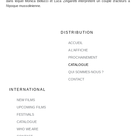
dans lequel Monica Bellucci et Luca Zingaretti interprètent un couple d'acteurs à
l'époque mussolinienne.
DISTRIBUTION
ACCUEIL
A L'AFFICHE
PROCHAINEMENT
CATALOGUE
QUI SOMMES-NOUS ?
CONTACT
INTERNATIONAL
NEW FILMS
UPCOMING FILMS
FESTIVALS
CATALOGUE
WHO WE ARE