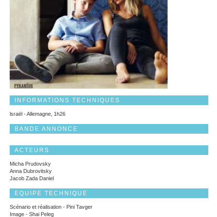
INFORMATIONS TECHNIQUES
lsraël - Allemagne, 1h26
BANDE ANNONCE
ACTEURS
Micha Prudovsky
Anna Dubrovitsky
Jacob Zada Daniel
EQUIPE TECHNIQUE
Scénario et réalisation - Pini Tavger
Image - Shai Peleg