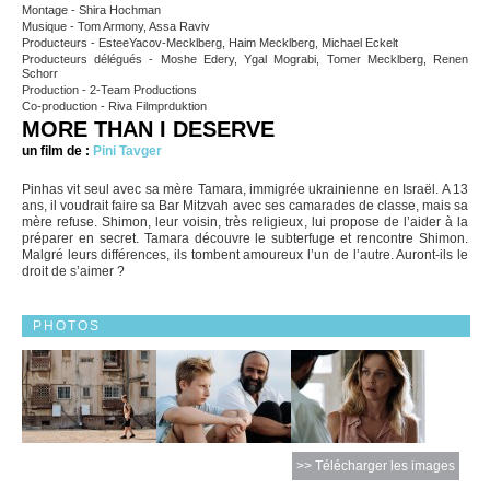
Montage - Shira Hochman
Musique - Tom Armony, Assa Raviv
Producteurs - EsteeYacov-Mecklberg, Haim Mecklberg, Michael Eckelt
Producteurs délégués - Moshe Edery, Ygal Mograbi, Tomer Mecklberg, Renen
Schorr
Production - 2-Team Productions
Co-production - Riva Filmprduktion
MORE THAN I DESERVE
un film de :
Pini Tavger
Pinhas vit seul avec sa mère Tamara, immigrée ukrainienne en Israël. A 13
ans, il voudrait faire sa Bar Mitzvah avec ses camarades de classe, mais sa
mère refuse. Shimon, leur voisin, très religieux, lui propose de l’aider à la
préparer en secret. Tamara découvre le subterfuge et rencontre Shimon.
Malgré leurs différences, ils tombent amoureux l’un de l’autre. Auront-ils le
droit de s’aimer ?
PHOTOS
>> Télécharger les images