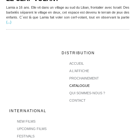
Lamia a 16 ans. Elle vit dans un village au sud du Liban, frontalier avec Israël. Des
barbelés séparent le village en deux, cet espace est devenu le terrain de jeux des
enfants. C`est là que Lamia fait voler son cerf-volant, tout en observant la partie
(...)
DISTRIBUTION
ACCUEIL
A L'AFFICHE
PROCHAINEMENT
CATALOGUE
QUI SOMMES-NOUS ?
CONTACT
INTERNATIONAL
NEW FILMS
UPCOMING FILMS
FESTIVALS