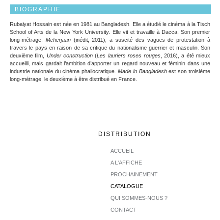
BIOGRAPHIE
Rubaiyat Hossain est née en 1981 au Bangladesh. Elle a étudié le cinéma à la Tisch
School of Arts de la New York University. Elle vit et travaille à Dacca. Son premier
long-métrage,
Meherjaan
(inédit, 2011), a suscité des vagues de protestation à
travers le pays en raison de sa critique du nationalisme guerrier et masculin. Son
deuxième film,
Under construction
(
Les lauriers roses rouges
, 2016), a été mieux
accueilli, mais gardait l’ambition d’apporter un regard nouveau et féminin dans une
industrie nationale du cinéma phallocratique.
Made in Bangladesh
est son troisième
long-métrage, le deuxième à être distribué en France.
DISTRIBUTION
ACCUEIL
A L'AFFICHE
PROCHAINEMENT
CATALOGUE
QUI SOMMES-NOUS ?
CONTACT