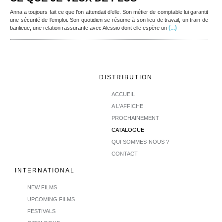
Anna a toujours fait ce que l’on attendait d’elle. Son métier de comptable lui garantit
une sécurité de l’emploi. Son quotidien se résume à son lieu de travail, un train de
(...)
banlieue, une relation rassurante avec Alessio dont elle espère un
DISTRIBUTION
ACCUEIL
A L'AFFICHE
PROCHAINEMENT
CATALOGUE
QUI SOMMES-NOUS ?
CONTACT
INTERNATIONAL
NEW FILMS
UPCOMING FILMS
FESTIVALS