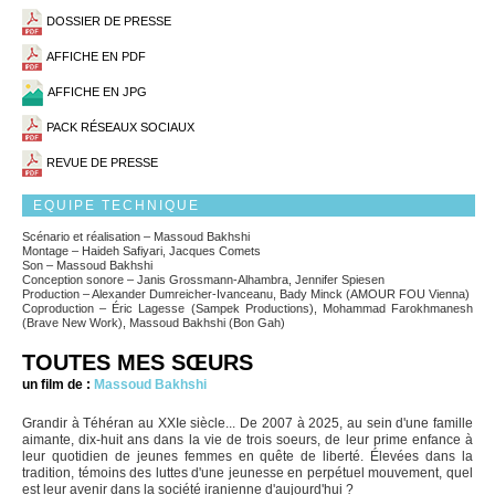
DOSSIER DE PRESSE
AFFICHE EN PDF
AFFICHE EN JPG
PACK RÉSEAUX SOCIAUX
REVUE DE PRESSE
EQUIPE TECHNIQUE
Scénario et réalisation – Massoud Bakhshi
Montage – Haideh Safiyari, Jacques Comets
Son – Massoud Bakhshi
Conception sonore – Janis Grossmann-Alhambra, Jennifer Spiesen
Production – Alexander Dumreicher-Ivanceanu, Bady Minck (AMOUR FOU Vienna)
Coproduction – Éric Lagesse (Sampek Productions), Mohammad Farokhmanesh
(Brave New Work), Massoud Bakhshi (Bon Gah)
TOUTES MES SŒURS
un film de :
Massoud Bakhshi
Grandir à Téhéran au XXIe siècle... De 2007 à 2025, au sein d'une famille
aimante, dix-huit ans dans la vie de trois soeurs, de leur prime enfance à
leur quotidien de jeunes femmes en quête de liberté. Élevées dans la
tradition, témoins des luttes d'une jeunesse en perpétuel mouvement, quel
est leur avenir dans la société iranienne d'aujourd'hui ?