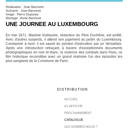
Réalisation : Jean Baronnet
Scénario : Jean Baronnet
Image : Pierre Dupouey
Montage : Annie Baronnet
UNE JOURNEE AU LUXEMBOURG
En mai 1871, Maxime Vuillaume, rédacteur du Père Duchêne, est arrêté.
Avec d'autres suspects, il attend son jugement au jardin du Luxembourg.
Condamné à mort, il est sauvé du peloton d'exécution par un Versaillais.
Après une introduction retraçant, à travers d'exceptionnels documents
photographiques en noir et blanc, la violence des combats dans Paris, ce
film historique reconstitue avec un grand réalisme l'un des épisodes les
plus sanglants de la Commune de Paris.
DISTRIBUTION
ACCUEIL
A L'AFFICHE
PROCHAINEMENT
CATALOGUE
QUI SOMMES-NOUS ?