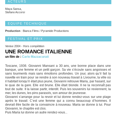
ACTEURS
Maya Sansa,
Stefano Accorsi
EQUIPE TECHNIQUE
Production
: Bianca Films / Pyramide Productions
FESTIVAL ET PRIX
Venise 2004 - Hors compétition
UNE ROMANCE ITALIENNE
un film de :
Carlo Mazzacurati
Toscane, 1936. Giovanni Mansani a 30 ans, une bonne place dans une
banque, une femme et un petit garçon. Sa vie s’écoule sans angoisses et
sans tourments mais sans émotions profondes. Un jour, alors qu’il fait la
navette en train pour se rendre à son nouveau travail à Livourne, la ville où
il habitait lorsqu’il était plus jeune, Giovanni retrouve Maria, par hasard, sur
le quai de la gare. Elle est brune. Elle était blonde. Il ne la reconnaît pas
tout de suite. Il la laisse partir, interdit. Puis les souvenirs lui reviennent, la
mer, les dunes, les pins parasols, son amour de jeunesse.
Giovanni s’arrange pour la revoir et lui donne rendez-vous sur une plage
après le travail. C’est une femme qui a connu beaucoup d’hommes. Il
devrait être facile de la convaincre à nouveau. Maria se donne à lui. Pour
Giovanni, le chapitre est clos.
Puis Maria lui donne un autre rendez-vous...