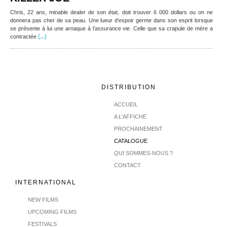
Chris, 22 ans, minable dealer de son état, doit trouver 6 000 dollars ou on ne
donnera pas cher de sa peau. Une lueur d’espoir germe dans son esprit lorsque
se présente à lui une arnaque à l’assurance vie. Celle que sa crapule de mère a
(...)
contractée
DISTRIBUTION
ACCUEIL
A L'AFFICHE
PROCHAINEMENT
CATALOGUE
QUI SOMMES-NOUS ?
CONTACT
INTERNATIONAL
NEW FILMS
UPCOMING FILMS
FESTIVALS