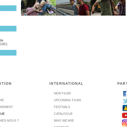
dis
(GSC)
UTION
INTERNATIONAL
PAR
NEW FILMS
CHE
UPCOMING FILMS
INEMENT
FESTIVALS
GUE
CATALOGUE
MES-NOUS ?
WHO WE ARE