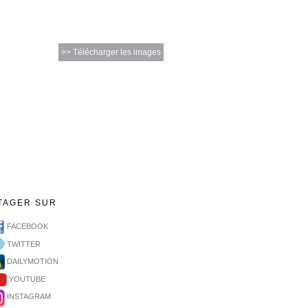
>> Télécharger les images
TAGER SUR
FACEBOOK
TWITTER
DAILYMOTION
YOUTUBE
INSTAGRAM