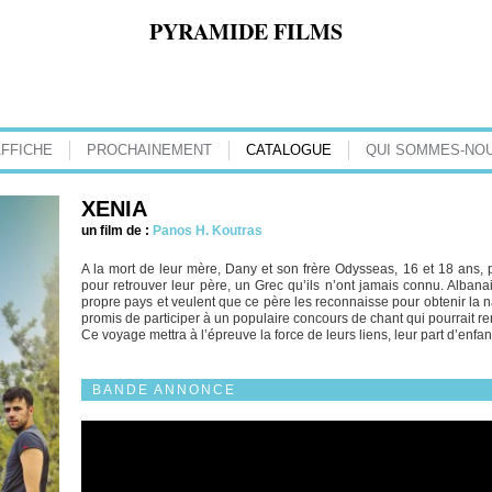
PYRAMIDE FILMS
AFFICHE
PROCHAINEMENT
CATALOGUE
QUI SOMMES-NOU
XENIA
un film de :
Panos H. Koutras
A la mort de leur mère, Dany et son frère Odysseas, 16 et 18 ans,
pour retrouver leur père, un Grec qu’ils n’ont jamais connu. Albanai
propre pays et veulent que ce père les reconnaisse pour obtenir la n
promis de participer à un populaire concours de chant qui pourrait re
Ce voyage mettra à l’épreuve la force de leurs liens, leur part d’enf
BANDE ANNONCE