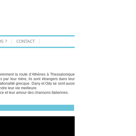
S ?
CONTACT
 prennent la route d’Athènes à Thessalonique
s par leur mère, ils sont étrangers dans leur
ationalité grecque. Dany et Ody se sont aussi
ndre leur vie meilleure.
ance et leur amour des chansons italiennes.