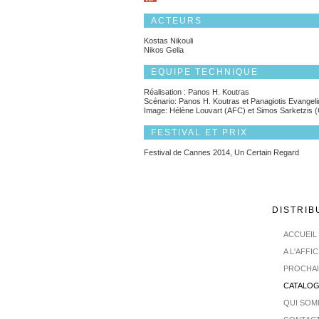
ACTEURS
Kostas Nikouli
Nikos Gelia
EQUIPE TECHNIQUE
Réalisation : Panos H. Koutras
Scénario: Panos H. Koutras et Panagiotis Evangeli
Image: Hélène Louvart (AFC) et Simos Sarketzis 
FESTIVAL ET PRIX
Festival de Cannes 2014, Un Certain Regard
DISTRIB
ACCUEIL
A L'AFFI
PROCHA
CATALO
QUI SOM