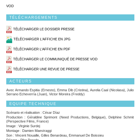
VOD
TÉLÉCHARGEMENTS
TÉLÉCHARGER LE DOSSIER PRESSE
TÉLÉCHARGER L'AFFICHE EN JPG
TÉLÉCHARGER L'AFFICHE EN PDF
TÉLÉCHARGER LE COMMUNIQUÉ DE PRESSE VOD
TÉLÉCHARGER UNE REVUE DE PRESSE
ACTEURS
Avec Armando Espitia (Ernesto), Emma Dib (Cristina), Aurelia Caal (Nicolasa), Julio
Serrano Echeverría (Juan), Victor Moreira (Freddy)
EQUIPE TECHNIQUE
Scénario et réalisation : César Díaz
Production : Géraldine Sprimont (Need Productions, Belgique), Delphine Schmit
(Perspective Films, France)
Image : Virginie Surdej
Montage : Damien Maestraggi
Son : Vincent Nouaille, Gilles Benardeau, Emmanuel De Boissieu