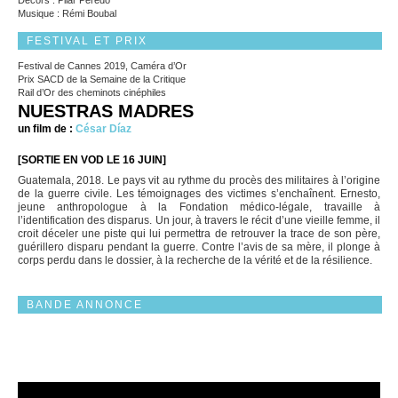
Décors : Pilar Peredo
Musique : Rémi Boubal
FESTIVAL ET PRIX
Festival de Cannes 2019, Caméra d’Or
Prix SACD de la Semaine de la Critique
Rail d’Or des cheminots cinéphiles
NUESTRAS MADRES
un film de :
César Díaz
[SORTIE EN VOD LE 16 JUIN]
Guatemala, 2018. Le pays vit au rythme du procès des militaires à l’origine
de la guerre civile. Les témoignages des victimes s’enchaînent. Ernesto,
jeune anthropologue à la Fondation médico-légale, travaille à
l’identification des disparus. Un jour, à travers le récit d’une vieille femme, il
croit déceler une piste qui lui permettra de retrouver la trace de son père,
guérillero disparu pendant la guerre. Contre l’avis de sa mère, il plonge à
corps perdu dans le dossier, à la recherche de la vérité et de la résilience.
BANDE ANNONCE