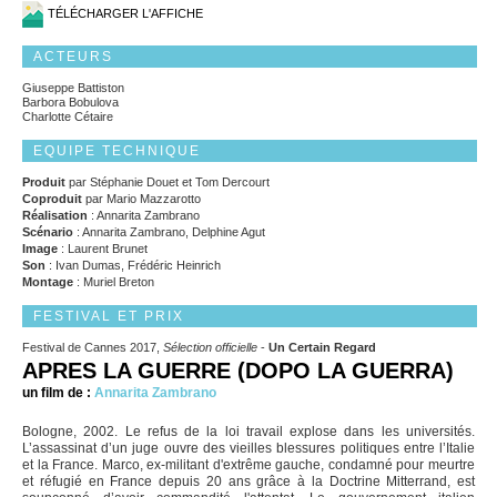
TÉLÉCHARGER L'AFFICHE
ACTEURS
Giuseppe Battiston
Barbora Bobulova
Charlotte Cétaire
EQUIPE TECHNIQUE
Produit
par Stéphanie Douet et Tom Dercourt
Coproduit
par Mario Mazzarotto
Réalisation
: Annarita Zambrano
Scénario
: Annarita Zambrano, Delphine Agut
Image
: Laurent Brunet
Son
: Ivan Dumas, Frédéric Heinrich
Montage
: Muriel Breton
FESTIVAL ET PRIX
Festival de Cannes 2017,
Sélection officielle
-
Un Certain Regard
APRES LA GUERRE (DOPO LA GUERRA)
un film de :
Annarita Zambrano
Bologne, 2002. Le refus de la loi travail explose dans les universités.
L’assassinat d’un juge ouvre des vieilles blessures politiques entre l’Italie
et la France. Marco, ex-militant d'extrême gauche, condamné pour meurtre
et réfugié en France depuis 20 ans grâce à la Doctrine Mitterrand, est