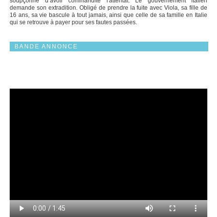
soupçonné d’avoir commandité l'attentat. Le gouvernement italien
demande son extradition. Obligé de prendre la fuite avec Viola, sa fille de
16 ans, sa vie bascule à tout jamais, ainsi que celle de sa famille en Italie
qui se retrouve à payer pour ses fautes passées.
BANDE ANNONCE