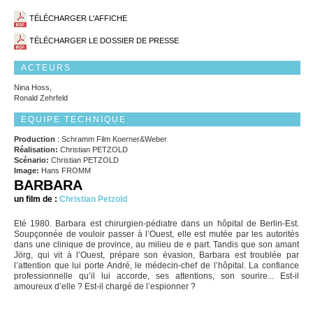
TÉLÉCHARGER L'AFFICHE
TÉLÉCHARGER LE DOSSIER DE PRESSE
ACTEURS
Nina Hoss,
Ronald Zehrfeld
EQUIPE TECHNIQUE
Production
: Schramm Film Koerner&Weber
Réalisation:
Christian PETZOLD
Scénario:
Christian PETZOLD
Image:
Hans FROMM
BARBARA
un film de :
Christian Petzold
Eté 1980. Barbara est chirurgien-pédiatre dans un hôpital de Berlin-Est.
Soupçonnée de vouloir passer à l’Ouest, elle est mutée par les autorités
dans une clinique de province, au milieu de e part. Tandis que son amant
Jörg, qui vit à l’Ouest, prépare son évasion, Barbara est troublée par
l’attention que lui porte André, le médecin-chef de l’hôpital. La confiance
professionnelle qu’il lui accorde, ses attentions, son sourire... Est-il
amoureux d’elle ? Est-il chargé de l’espionner ?