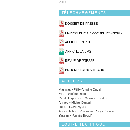
VOD
TÉLÉCHARGEMENTS
DOSSIER DE PRESSE
FICHE ATELIER PASSERELLE CINÉMA
AFFICHE EN PDF
AFFICHE EN JPG
REVUE DE PRESSE
PACK RÉSEAUX SOCIAUX
ACTEURS
Mathyas - Félix-Antoine Duval
Élise - Solène Rigot
Cécile Espriroux - Guilaine Londez
Ahmed - Michel Benizri
Dudu - David Ayala
Agnès Tellier - Véronique Ruggia Saura
Yassim - Younès Boucif
EQUIPE TECHNIQUE