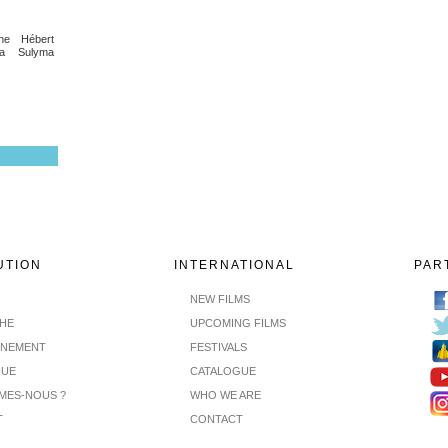
ne Hébert
ia Sulyma
UTION
INTERNATIONAL
PAR
NEW FILMS
CHE
UPCOMING FILMS
INEMENT
FESTIVALS
GUE
CATALOGUE
MES-NOUS ?
WHO WE ARE
T
CONTACT