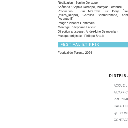
Réalisation : Sophie Deraspe
Scénario : Sophie Deraspe, Mathyas Lefebure
Production : Kim McCraw, Luc Déry, Élai
(micro_scope), Caroline Bonmarchand, Xen
(Avenue B)
Image : Vincent Gonneville
Montage : Stéphane Lafleur
Direction artistique : André-Line Beauparlant
Musique originale : Philippe Brault
FESTIVAL ET PRIX
Festival de Toronto 2024
DISTRIB
ACCUEIL
A L'AFFI
PROCHA
CATALO
QUI SOM
CONTAC