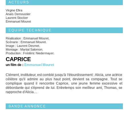
ACTEURS
Virgine Efira
Anaïs Demoustier
Laurent Stocker
Emmanuel Mouret
EQUIPE TECHNIQUE
Réalisation : Emmanuel Mouret.
Scénario : Emmanuel Mouret.
Image : Laurent Desmet.
Montage : Martial Salomon.
Production : Frédéric Niedermayer.
CAPRICE
un film de :
Emmanuel Mouret
Clément, instituteur, est comblé jusqu'à l'étourdissement : Alicia, une actrice
célèbre qu'il admire au plus haut point, devient sa compagne. Tout se
complique quand il rencontre Caprice, une jeune femme excessive et
débordante qui s'éprend de lui. Entretemps son meilleur ami, Thomas, se
rapproche d'Alicia....
BANDE ANNONCE