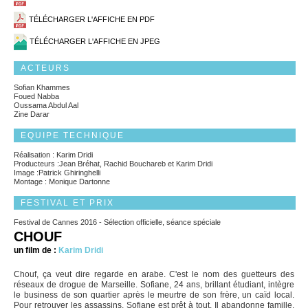
TÉLÉCHARGER L'AFFICHE EN PDF
TÉLÉCHARGER L'AFFICHE EN JPEG
ACTEURS
Sofian Khammes
Foued Nabba
Oussama Abdul Aal
Zine Darar
EQUIPE TECHNIQUE
Réalisation : Karim Dridi
Producteurs :Jean Bréhat, Rachid Bouchareb et Karim Dridi
Image :Patrick Ghiringhelli
Montage : Monique Dartonne
FESTIVAL ET PRIX
Festival de Cannes 2016 - Sélection officielle, séance spéciale
CHOUF
un film de :
Karim Dridi
Chouf, ça veut dire regarde en arabe. C'est le nom des guetteurs des
réseaux de drogue de Marseille. Sofiane, 24 ans, brillant étudiant, intègre
le business de son quartier après le meurtre de son frère, un caïd local.
Pour retrouver les assassins, Sofiane est prêt à tout. Il abandonne famille,