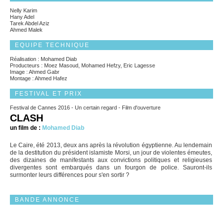
Nelly Karim
Hany Adel
Tarek Abdel Aziz
Ahmed Malek
EQUIPE TECHNIQUE
Réalisation : Mohamed Diab
Producteurs : Moez Masoud, Mohamed Hefzy, Eric Lagesse
Image : Ahmed Gabr
Montage : Ahmed Hafez
FESTIVAL ET PRIX
Festival de Cannes 2016 - Un certain regard - Film d'ouverture
CLASH
un film de :
Mohamed Diab
Le Caire, été 2013, deux ans après la révolution égyptienne. Au lendemain
de la destitution du président islamiste Morsi, un jour de violentes émeutes,
des dizaines de manifestants aux convictions politiques et religieuses
divergentes sont embarqués dans un fourgon de police. Sauront-ils
surmonter leurs différences pour s'en sortir ?
BANDE ANNONCE