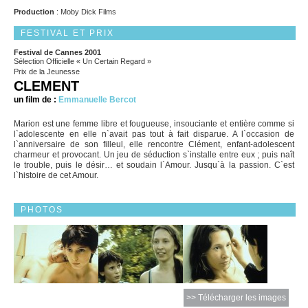
Production
: Moby Dick Films
FESTIVAL ET PRIX
Festival de Cannes 2001
Sélection Officielle « Un Certain Regard »
Prix de la Jeunesse
CLEMENT
un film de :
Emmanuelle Bercot
Marion est une femme libre et fougueuse, insouciante et entière comme si
l`adolescente en elle n`avait pas tout à fait disparue. A l`occasion de
l`anniversaire de son filleul, elle rencontre Clément, enfant-adolescent
charmeur et provocant. Un jeu de séduction s`installe entre eux ; puis naît
le trouble, puis le désir… et soudain l`Amour. Jusqu`à la passion. C`est
l`histoire de cet Amour.
PHOTOS
>> Télécharger les images