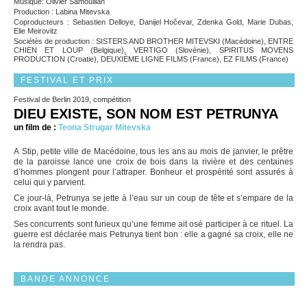
Musique: Olivier Samouillan
Production : Labina Mitevska
Coproducteurs : Sebastien Delloye, Danijel Hočevar, Zdenka Gold, Marie Dubas,
Elie Meirovitz
Sociétés de production : SISTERS AND BROTHER MITEVSKI (Macédoine), ENTRE
CHIEN ET LOUP (Belgique), VERTIGO (Slovénie), SPIRITUS MOVENS
PRODUCTION (Croatie), DEUXIÈME LIGNE FILMS (France), EZ FILMS (France)
FESTIVAL ET PRIX
Festival de Berlin 2019, compétition
DIEU EXISTE, SON NOM EST PETRUNYA
un film de :
Teona Strugar Mitevska
A Stip, petite ville de Macédoine, tous les ans au mois de janvier, le prêtre
de la paroisse lance une croix de bois dans la rivière et des centaines
d’hommes plongent pour l’attraper. Bonheur et prospérité sont assurés à
celui qui y parvient.
Ce jour-là, Petrunya se jette à l’eau sur un coup de tête et s’empare de la
croix avant tout le monde.
Ses concurrents sont furieux qu’une femme ait osé participer à ce rituel. La
guerre est déclarée mais Petrunya tient bon : elle a gagné sa croix, elle ne
la rendra pas.
BANDE ANNONCE