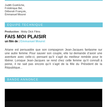
Judith Godrèche,
Frédérique Bel,
Déborah François,
Emmanuel Mouret
EQUIPE TECHNIQUE
Production
: Moby Dick Films
FAIS MOI PLAISIR
un film de :
Emmanuel Mouret
Ariane est persuadée que son compagnon Jean-Jacques fantasme sur
une autre femme. Pour sauver son couple, elle lui demande d’avoir une
aventure avec celle-ci, pensant qu’il s’agit du meilleur remède pour le
libérer. Lorsque Jean-Jacques se rend chez cette femme qu’il connaît à
peine, il ne sait pas encore qu’il s’agit de la fille du Président de la
République...
BANDE ANNONCE