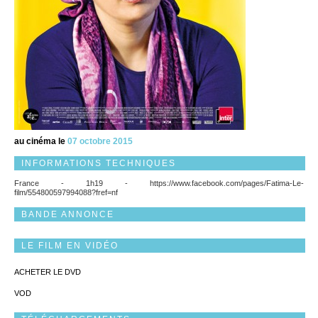
au cinéma le
07 octobre 2015
INFORMATIONS TECHNIQUES
France - 1h19 - https://www.facebook.com/pages/Fatima-Le-
film/554800597994088?fref=nf
BANDE ANNONCE
LE FILM EN VIDÉO
ACHETER LE DVD
VOD