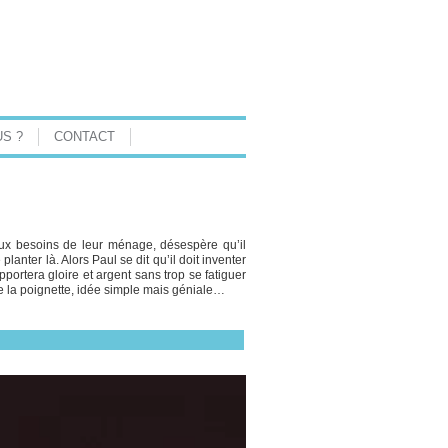
S ?
CONTACT
 aux besoins de leur ménage, désespère qu’il
lanter là. Alors Paul se dit qu’il doit inventer
pportera gloire et argent sans trop se fatiguer
nte la poignette, idée simple mais géniale…