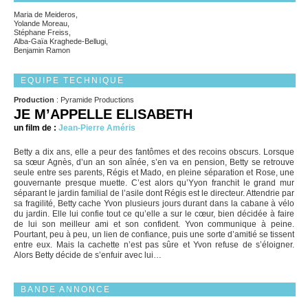
Maria de Meideros,
Yolande Moreau,
Stéphane Freiss,
Alba-Gaïa Kraghede-Bellugi,
Benjamin Ramon
EQUIPE TECHNIQUE
Production
: Pyramide Productions
JE M’APPELLE ELISABETH
un film de :
Jean-Pierre Améris
Betty a dix ans, elle a peur des fantômes et des recoins obscurs. Lorsque
sa sœur Agnès, d’un an son aînée, s’en va en pension, Betty se retrouve
seule entre ses parents, Régis et Mado, en pleine séparation et Rose, une
gouvernante presque muette. C’est alors qu’Yyon franchit le grand mur
séparant le jardin familial de l’asile dont Régis est le directeur. Attendrie par
sa fragilité, Betty cache Yvon plusieurs jours durant dans la cabane à vélo
du jardin. Elle lui confie tout ce qu’elle a sur le cœur, bien décidée à faire
de lui son meilleur ami et son confident. Yvon communique à peine.
Pourtant, peu à peu, un lien de confiance, puis une sorte d’amitié se tissent
entre eux. Mais la cachette n’est pas sûre et Yvon refuse de s’éloigner.
Alors Betty décide de s’enfuir avec lui…
BANDE ANNONCE