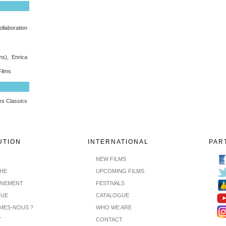
llaboration
s), Enrica
Films
nes Classics
UTION
INTERNATIONAL
PAR
NEW FILMS
CHE
UPCOMING FILMS
INEMENT
FESTIVALS
GUE
CATALOGUE
MES-NOUS ?
WHO WE ARE
T
CONTACT