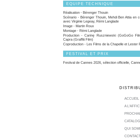
EQUIPE TECHNIQUE
Réalisation - Bérenger Thouin
Scénario - Bérenger Thouin, Mehdi Ben Attia en co
avec Virginie Legeay, Rémi Langlade
Image - Martin Roux
Montage - Rémi Langlade
Production - Carinę Ruszniewski (GoGoGo Film
Capra (Graffiti Film)
Coproduction - Les Films de la Chapelle et Lester 
FESTIVAL ET PRIX
Festival de Cannes 2026, sélection officielle, Can
DISTRIB
ACCUEIL
A L'AFFI
PROCHA
CATALO
QUI SOM
CONTAC