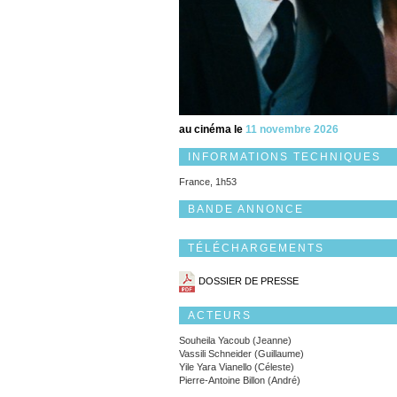
au cinéma le
11 novembre 2026
INFORMATIONS TECHNIQUES
France, 1h53
BANDE ANNONCE
TÉLÉCHARGEMENTS
DOSSIER DE PRESSE
ACTEURS
Souheila Yacoub (Jeanne)
Vassili Schneider (Guillaume)
Yile Yara Vianello (Céleste)
Pierre-Antoine Billon (André)