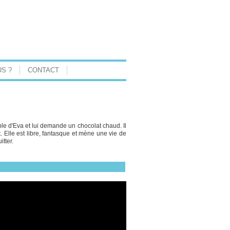
S ?
CONTACT
able d'Eva et lui demande un chocolat chaud. Il
. Elle est libre, fantasque et mène une vie de
itter.