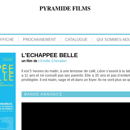
PYRAMIDE FILMS
AFFICHE
PROCHAINEMENT
CATALOGUE
QUI SOMMES-NOU
L'ECHAPPEE BELLE
un film de :
Emilie Cherpitel
Il est 5 heures du matin, à une terrasse de café, Léon s’assoit à la t
a 11 ans et ne connaît pas ses parents. Elle a 35 ans et pas d’enfant
privilégiée. Il est malin, sage et vit dans un foyer. Ils ne vont plus se qu
BANDE ANNONCE