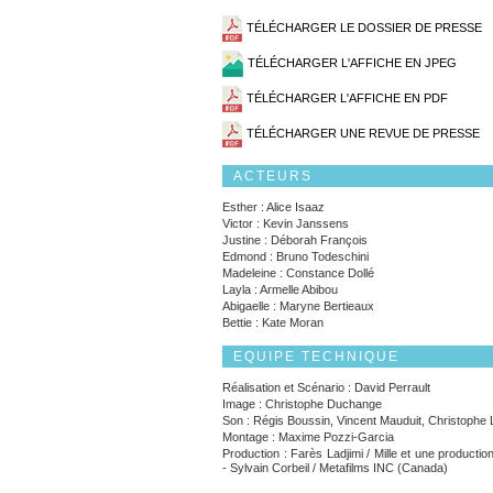
TÉLÉCHARGER LE DOSSIER DE PRESSE
TÉLÉCHARGER L'AFFICHE EN JPEG
TÉLÉCHARGER L'AFFICHE EN PDF
TÉLÉCHARGER UNE REVUE DE PRESSE
ACTEURS
Esther : Alice Isaaz
Victor : Kevin Janssens
Justine : Déborah François
Edmond : Bruno Todeschini
Madeleine : Constance Dollé
Layla : Armelle Abibou
Abigaelle : Maryne Bertieaux
Bettie : Kate Moran
EQUIPE TECHNIQUE
Réalisation et Scénario : David Perrault
Image : Christophe Duchange
Son : Régis Boussin, Vincent Mauduit, Christophe 
Montage : Maxime Pozzi-Garcia
Production : Farès Ladjimi / Mille et une producti
- Sylvain Corbeil / Metafilms INC (Canada)