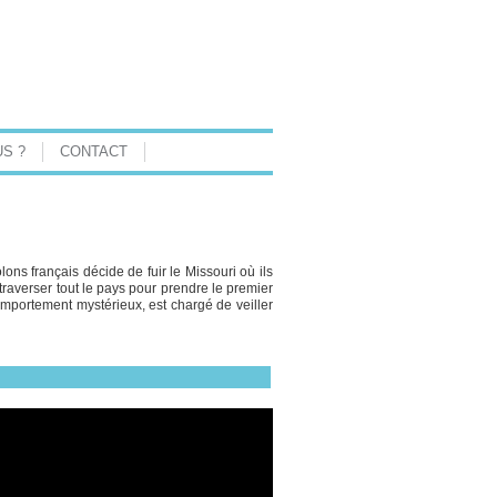
S ?
CONTACT
lons français décide de fuir le Missouri où ils
 traverser tout le pays pour prendre le premier
mportement mystérieux, est chargé de veiller