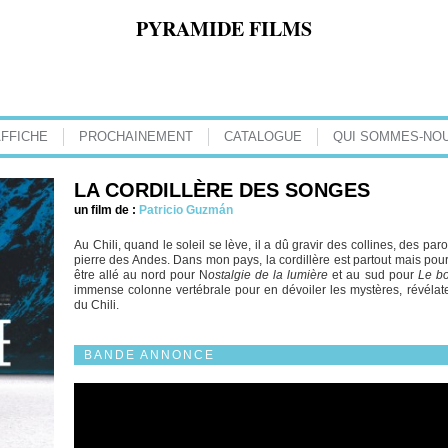
PYRAMIDE FILMS
AFFICHE
PROCHAINEMENT
CATALOGUE
QUI SOMMES-NOU
LA CORDILLÈRE DES SONGES
un film de :
Patricio Guzmán
Au Chili, quand le soleil se lève, il a dû gravir des collines, des pa
pierre des Andes. Dans mon pays, la cordillère est partout mais pour
être allé au nord pour N
ostalgie de la lumière
et au sud pour
Le bo
immense colonne vertébrale pour en dévoiler les mystères, révélate
du Chili.
BANDE ANNONCE