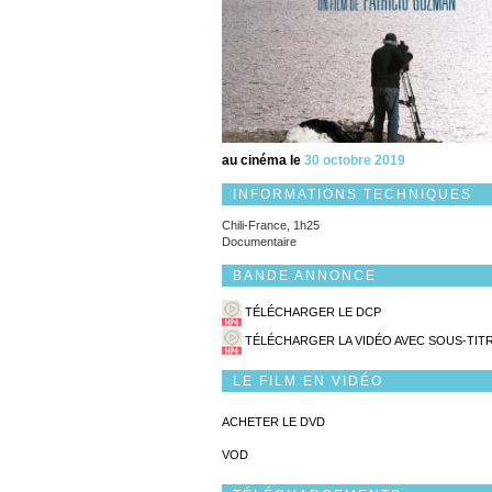
au cinéma le
30 octobre 2019
INFORMATIONS TECHNIQUES
Chili-France, 1h25
Documentaire
BANDE ANNONCE
TÉLÉCHARGER LE DCP
TÉLÉCHARGER LA VIDÉO AVEC SOUS-TIT
LE FILM EN VIDÉO
ACHETER LE DVD
VOD