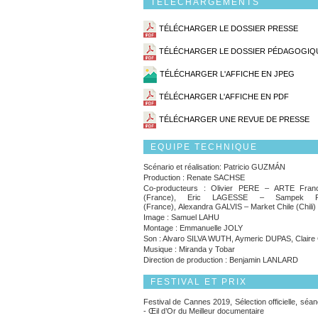
TÉLÉCHARGEMENTS
TÉLÉCHARGER LE DOSSIER PRESSE
TÉLÉCHARGER LE DOSSIER PÉDAGOGIQ
TÉLÉCHARGER L'AFFICHE EN JPEG
TÉLÉCHARGER L'AFFICHE EN PDF
TÉLÉCHARGER UNE REVUE DE PRESSE
EQUIPE TECHNIQUE
Scénario et réalisation: Patricio GUZMÁN
Production : Renate SACHSE
Co-producteurs : Olivier PERE – ARTE Fran
(France), Eric LAGESSE – Sampek Pro
(France), Alexandra GALVIS – Market Chile (Chili)
Image : Samuel LAHU
Montage : Emmanuelle JOLY
Son : Alvaro SILVA WUTH, Aymeric DUPAS, Clair
Musique : Miranda y Tobar
Direction de production : Benjamin LANLARD
FESTIVAL ET PRIX
Festival de Cannes 2019, Sélection officielle, séa
- Œil d’Or du Meilleur documentaire