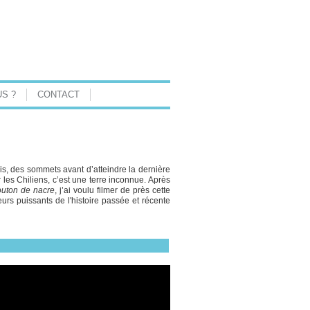
S ?
CONTACT
rois, des sommets avant d’atteindre la dernière
 les Chiliens, c’est une terre inconnue. Après
uton de nacre
, j’ai voulu filmer de près cette
urs puissants de l'histoire passée et récente