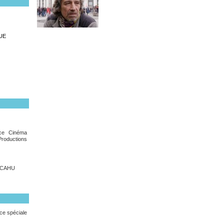
UE
ce Cinéma
ductions
e CAHU
nce spéciale