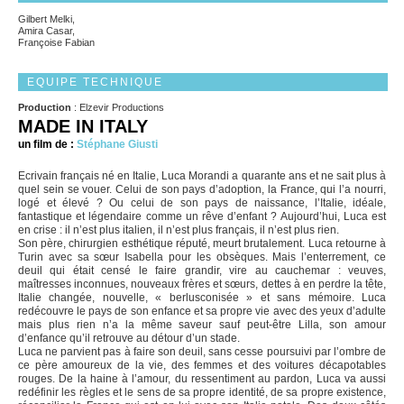
Gilbert Melki,
Amira Casar,
Françoise Fabian
EQUIPE TECHNIQUE
Production
: Elzevir Productions
MADE IN ITALY
un film de :
Stéphane Giusti
Ecrivain français né en Italie, Luca Morandi a quarante ans et ne sait plus à
quel sein se vouer. Celui de son pays d’adoption, la France, qui l’a nourri,
logé et élevé ? Ou celui de son pays de naissance, l’Italie, idéale,
fantastique et légendaire comme un rêve d’enfant ? Aujourd’hui, Luca est
en crise : il n’est plus italien, il n’est plus français, il n’est plus rien.
Son père, chirurgien esthétique réputé, meurt brutalement. Luca retourne à
Turin avec sa sœur Isabella pour les obsèques. Mais l’enterrement, ce
deuil qui était censé le faire grandir, vire au cauchemar : veuves,
maîtresses inconnues, nouveaux frères et sœurs, dettes à en perdre la tête,
Italie changée, nouvelle, « berlusconisée » et sans mémoire. Luca
redécouvre le pays de son enfance et sa propre vie avec des yeux d’adulte
mais plus rien n’a la même saveur sauf peut-être Lilla, son amour
d’enfance qu’il retrouve au détour d’un stade.
Luca ne parvient pas à faire son deuil, sans cesse poursuivi par l’ombre de
ce père amoureux de la vie, des femmes et des voitures décapotables
rouges. De la haine à l’amour, du ressentiment au pardon, Luca va aussi
redéfinir les règles et le sens de sa propre identité, de sa propre existence,