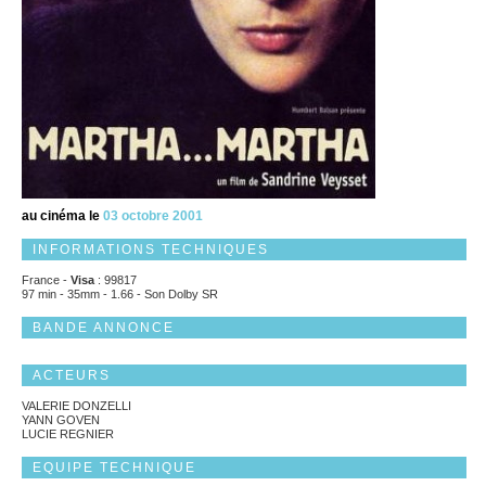
au cinéma le
03 octobre 2001
INFORMATIONS TECHNIQUES
France -
Visa
: 99817
97 min - 35mm - 1.66 - Son Dolby SR
BANDE ANNONCE
ACTEURS
VALERIE DONZELLI
YANN GOVEN
LUCIE REGNIER
EQUIPE TECHNIQUE