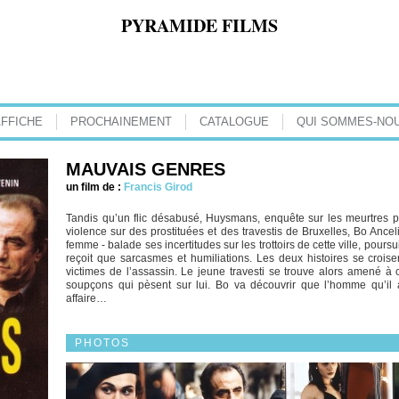
PYRAMIDE FILMS
AFFICHE
PROCHAINEMENT
CATALOGUE
QUI SOMMES-NOU
MAUVAIS GENRES
un film de :
Francis Girod
Tandis qu’un flic désabusé, Huysmans, enquête sur les meurtres pe
violence sur des prostituées et des travestis de Bruxelles, Bo Anc
femme - balade ses incertitudes sur les trottoirs de cette ville, pour
reçoit que sarcasmes et humiliations. Les deux histoires se croise
victimes de l’assassin. Le jeune travesti se trouve alors amené à
soupçons qui pèsent sur lui. Bo va découvrir que l’homme qu’il 
affaire…
PHOTOS