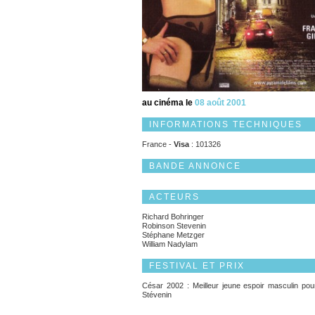
au cinéma le
08 août 2001
INFORMATIONS TECHNIQUES
France -
Visa
: 101326
BANDE ANNONCE
ACTEURS
Richard Bohringer
Robinson Stevenin
Stéphane Metzger
William Nadylam
FESTIVAL ET PRIX
César 2002 : Meilleur jeune espoir masculin po
Stévenin