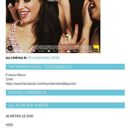
au cinéma le
16 septembre 2015
INFORMATIONS TECHNIQUES
France-Maroc
1h44
https://www.facebook.com/muchlovednabilayouch
BANDE ANNONCE
LE FILM EN VIDÉO
ACHETER LE DVD
VOD