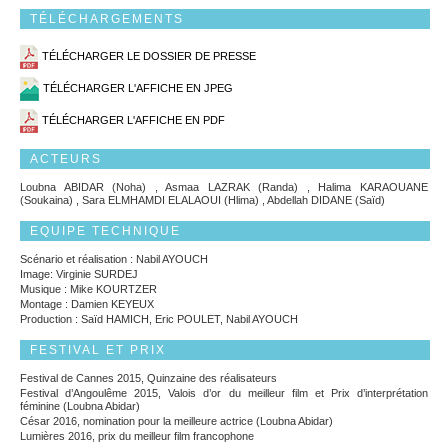
TÉLÉCHARGEMENTS
TÉLÉCHARGER LE DOSSIER DE PRESSE
TÉLÉCHARGER L'AFFICHE EN JPEG
TÉLÉCHARGER L'AFFICHE EN PDF
ACTEURS
Loubna ABIDAR (Noha) , Asmaa LAZRAK (Randa) , Halima KARAOUANE
(Soukaina) , Sara ELMHAMDI ELALAOUI (Hlima) , Abdellah DIDANE (Saïd)
EQUIPE TECHNIQUE
Scénario et réalisation : Nabil AYOUCH
Image: Virginie SURDEJ
Musique : Mike KOURTZER
Montage : Damien KEYEUX
Production : Saïd HAMICH, Eric POULET, Nabil AYOUCH
FESTIVAL ET PRIX
Festival de Cannes 2015, Quinzaine des réalisateurs
Festival d’Angoulême 2015, Valois d’or du meilleur film et Prix d’interprétation
féminine (Loubna Abidar)
César 2016, nomination pour la meilleure actrice (Loubna Abidar)
Lumières 2016, prix du meilleur film francophone