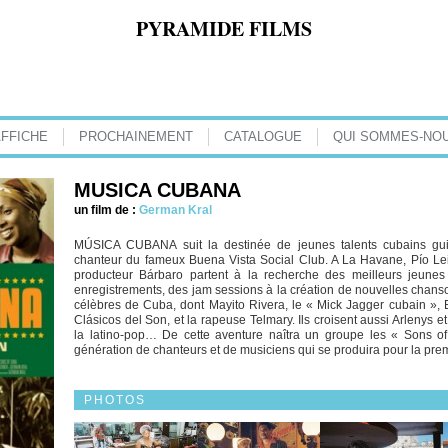
PYRAMIDE FILMS
AFFICHE
PROCHAINEMENT
CATALOGUE
QUI SOMMES-NOU
MUSICA CUBANA
un film de :
German Kral
MÚSICA CUBANA suit la destinée de jeunes talents cubains gui
chanteur du fameux Buena Vista Social Club. A La Havane, Pío Leiv
producteur Bárbaro partent à la recherche des meilleurs jeunes 
enregistrements, des jam sessions à la création de nouvelles chanson
célèbres de Cuba, dont Mayito Rivera, le « Mick Jagger cubain »,
Clásicos del Son, et la rapeuse Telmary. Ils croisent aussi Arlenys 
la latino-pop… De cette aventure naîtra un groupe les « Sons o
génération de chanteurs et de musiciens qui se produira pour la prem
PHOTOS