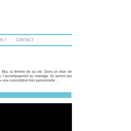
S ?
CONTACT
ser Mia, la femme de sa vie. Dans un élan de
s, l’accompagnent au mariage. Ils seront ses
e » une connotation très personnelle…