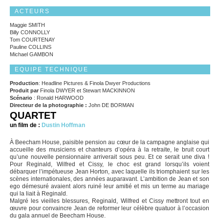
ACTEURS
Maggie SMITH
Billy CONNOLLY
Tom COURTENAY
Pauline COLLINS
Michael GAMBON
EQUIPE TECHNIQUE
Production
: Headline Pictures & Finola Dwyer Productions
P
roduit par
Finola DWYER et Stewart MACKINNON
Scénario
: Ronald HARWOOD
Directeur de la photographie :
John DE BORMAN
QUARTET
un film de :
Dustin Hoffman
À Beecham House, paisible pension au cœur de la campagne anglaise qui
accueille des musiciens et chanteurs d’opéra à la retraite, le bruit court
qu’une nouvelle pensionnaire arriverait sous peu. Et ce serait une diva !
Pour Reginald, Wilfred et Cissy, le choc est grand lorsqu’ils voient
débarquer l’impétueuse Jean Horton, avec laquelle ils triomphaient sur les
scènes internationales, des années auparavant. L’ambition de Jean et son
ego démesuré avaient alors ruiné leur amitié et mis un terme au mariage
qui la liait à Reginald.
Malgré les vieilles blessures, Reginald, Wilfred et Cissy mettront tout en
œuvre pour convaincre Jean de reformer leur célèbre quatuor à l’occasion
du gala annuel de Beecham House.