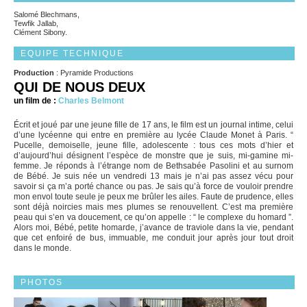
Salomé Blechmans,
Tewfik Jallab,
Clément Sibony.
EQUIPE TECHNIQUE
Production
: Pyramide Productions
QUI DE NOUS DEUX
un film de :
Charles Belmont
Écrit et joué par une jeune fille de 17 ans, le film est un journal intime, celui
d’une lycéenne qui entre en première au lycée Claude Monet à Paris. “
Pucelle, demoiselle, jeune fille, adolescente : tous ces mots d’hier et
d’aujourd’hui désignent l’espèce de monstre que je suis, mi-gamine mi-
femme. Je réponds à l’étrange nom de Bethsabée Pasolini et au surnom
de Bébé. Je suis née un vendredi 13 mais je n’ai pas assez vécu pour
savoir si ça m’a porté chance ou pas. Je sais qu’à force de vouloir prendre
mon envol toute seule je peux me brûler les ailes. Faute de prudence, elles
sont déjà noircies mais mes plumes se renouvellent. C’est ma première
peau qui s’en va doucement, ce qu’on appelle : “ le complexe du homard ”.
Alors moi, Bébé, petite homarde, j’avance de traviole dans la vie, pendant
que cet enfoiré de bus, immuable, me conduit jour après jour tout droit
dans le monde.
PHOTOS