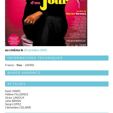
au cinéma le
24 octobre 2001
INFORMATIONS TECHNIQUES
France -
Visa
: 100455
BANDE ANNONCE
ACTEURS
Karin VIARD
Hélène FILLIERES
Victor LANOUX
Jane BIRKIN
Sergi LOPEZ
Clémentine CELARIE