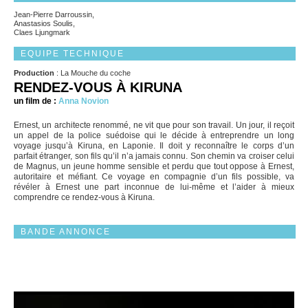
Jean-Pierre Darroussin,
Anastasios Soulis,
Claes Ljungmark
EQUIPE TECHNIQUE
Production
: La Mouche du coche
RENDEZ-VOUS À KIRUNA
un film de :
Anna Novion
Ernest, un architecte renommé, ne vit que pour son travail. Un jour, il reçoit
un appel de la police suédoise qui le décide à entreprendre un long
voyage jusqu’à Kiruna, en Laponie. Il doit y reconnaître le corps d’un
parfait étranger, son fils qu’il n’a jamais connu. Son chemin va croiser celui
de Magnus, un jeune homme sensible et perdu que tout oppose à Ernest,
autoritaire et méfiant. Ce voyage en compagnie d’un fils possible, va
révéler à Ernest une part inconnue de lui-même et l’aider à mieux
comprendre ce rendez-vous à Kiruna.
BANDE ANNONCE