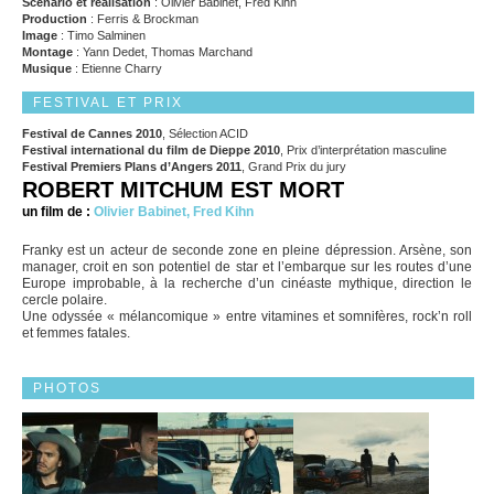
Scénario et réalisation
: Olivier Babinet, Fred Kihn
Production
: Ferris & Brockman
Image
: Timo Salminen
Montage
: Yann Dedet, Thomas Marchand
Musique
: Etienne Charry
FESTIVAL ET PRIX
Festival de Cannes 2010
, Sélection ACID
Festival international du film de Dieppe 2010
, Prix d’interprétation masculine
Festival Premiers Plans d’Angers 2011
, Grand Prix du jury
ROBERT MITCHUM EST MORT
un film de :
Olivier Babinet, Fred Kihn
Franky est un acteur de seconde zone en pleine dépression. Arsène, son
manager, croit en son potentiel de star et l’embarque sur les routes d’une
Europe improbable, à la recherche d’un cinéaste mythique, direction le
cercle polaire.
Une odyssée « mélancomique » entre vitamines et somnifères, rock’n roll
et femmes fatales.
PHOTOS