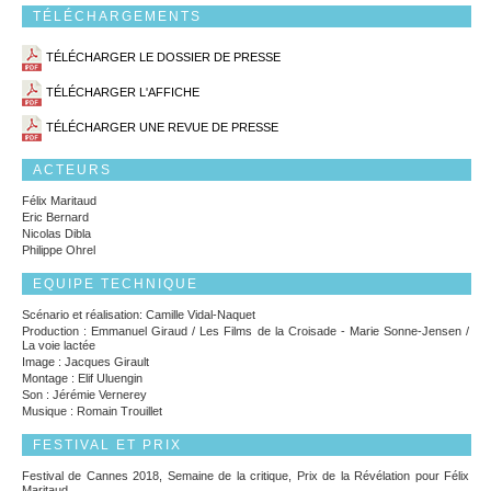
TÉLÉCHARGEMENTS
TÉLÉCHARGER LE DOSSIER DE PRESSE
TÉLÉCHARGER L'AFFICHE
TÉLÉCHARGER UNE REVUE DE PRESSE
ACTEURS
Félix Maritaud
Eric Bernard
Nicolas Dibla
Philippe Ohrel
EQUIPE TECHNIQUE
Scénario et réalisation: Camille Vidal-Naquet
Production : Emmanuel Giraud / Les Films de la Croisade - Marie Sonne-Jensen /
La voie lactée
Image : Jacques Girault
Montage : Elif Uluengin
Son : Jérémie Vernerey
Musique : Romain Trouillet
FESTIVAL ET PRIX
Festival de Cannes 2018, Semaine de la critique, Prix de la Révélation pour Félix
Maritaud