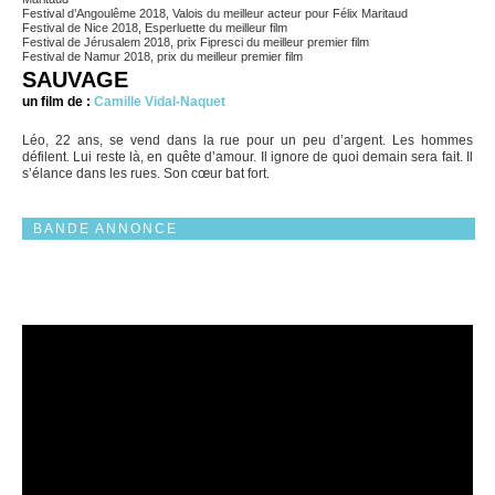
Festival d’Angoulême 2018, Valois du meilleur acteur pour Félix Maritaud
Festival de Nice 2018, Esperluette du meilleur film
Festival de Jérusalem 2018, prix Fipresci du meilleur premier film
Festival de Namur 2018, prix du meilleur premier film
SAUVAGE
un film de :
Camille Vidal-Naquet
Léo, 22 ans, se vend dans la rue pour un peu d’argent. Les hommes
défilent. Lui reste là, en quête d’amour. Il ignore de quoi demain sera fait. Il
s’élance dans les rues. Son cœur bat fort.
BANDE ANNONCE