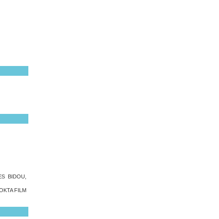
ES BIDOU,
 OKTA FILM