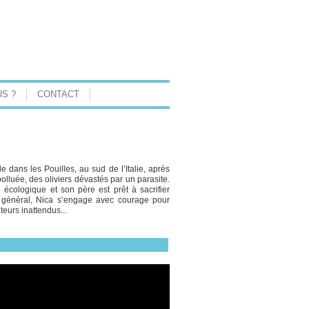
S ?
CONTACT
 dans les Pouilles, au sud de l’Italie, après
lluée, des oliviers dévastés par un parasite.
écologique et son père est prêt à sacrifier
nt général, Nica s’engage avec courage pour
teurs inattendus...