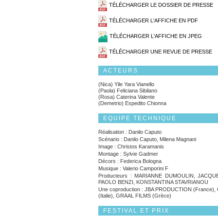
TÉLÉCHARGER LE DOSSIER DE PRESSE
TÉLÉCHARGER L'AFFICHE EN PDF
TÉLÉCHARGER L'AFFICHE EN JPEG
TÉLÉCHARGER UNE REVUE DE PRESSE
ACTEURS
(Nica) Yile Yara Vianello
(Paola) Feliciana Sibilano
(Rosa) Caterina Valente
(Demetrio) Espedito Chionna
EQUIPE TECHNIQUE
Réalisation : Danilo Caputo
Scénario : Danilo Caputo, Milena Magnani
Image : Christos Karamanis
Montage : Sylvie Gadmer
Décors : Federica Bologna
Musique : Valerio Camporini F
Producteurs : MARIANNE DUMOULIN, JACQU
PAOLO BENZI, KONSTANTINA STAVRIANOU
Une coproduction : JBA PRODUCTION (France),
(Italie), GRAAL FILMS (Grèce)
FESTIVAL ET PRIX