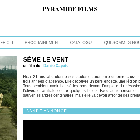
PYRAMIDE FILMS
AFFICHE
PROCHAINEMENT
CATALOGUE
QUI SOMMES-NOU
SÈME LE VENT
un film de :
Danilo Caputo
Nica, 21 ans, abandonne ses études d’agronomie et rentre chez elle
trois années d’absence. Elle découvre un père endetté, une région po
Tous semblent avoir baissé les bras devant l’ampleur du désastre 
l’oliveraie familiale contre quelques billets. Face au renonceme
sauver les arbres centenaires, mais elle va devoir affronter des préda
BANDE ANNONCE